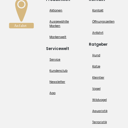
Aktionen
Kontakt
Ausgewählte
Öffnungszeiten
Marken
Anfahrt
Markenwelt
Ratgeber
Servicewelt
Hund
Service
Katze
Kundenclub
Kleintier
Newsletter
Vogel
App
Wildvogel
Aquaristik
Terraristik