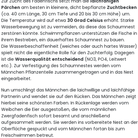
Zur Zucht des Fadenfischs setzt man die
laichfähigen
Pärchen
am besten in kleinere, dicht bepflanzte
Zuchtbecken
(ca. 40 cm Länge, 30 cm Tiefe und 20 bis 30 cm Höhe) um.
Die Temperatur wird auf etwa
30 Grad Celsius
erhöht. Starke
Wasserbewegung ist zu vermeiden, da diese das Schaumnest
zerstören könnte. Schwimmpflanzen unterstützen die Fische in
ihrem Bestreben, ein dauerhaftes Schaumnest zu bauen.
Die Wasserbeschaffenheit (weiches oder auch hartes Wasser)
spielt nicht die eigentliche Rolle für den Zuchterfolg. Dagegen
ist die
Wasserqualität
entscheidend
(NO3, PO4, Leitwert
etc.). Zur Verfestigung des Schaumnestes werden vom
Männchen Pflanzenteile zusammengetragen und in das Nest
eingearbeitet.
Nun umschlingt das Männchen die laichwillige und laichfähige
Partnerin und wendet sie auf den Rücken. Das Männchen zeigt
hierbei seine schönsten Farben. In Rückenlage werden vom
Weibchen die Eier ausgestoßen, die vom männlichen
Zwergfadenfisch sofort besamt und anschließend
aufgesammelt werden. Sie werden ins vorbereitete Nest an der
Oberfläche gespuckt und vom Männchen fortan bis zum
Freischwimmen betreut.