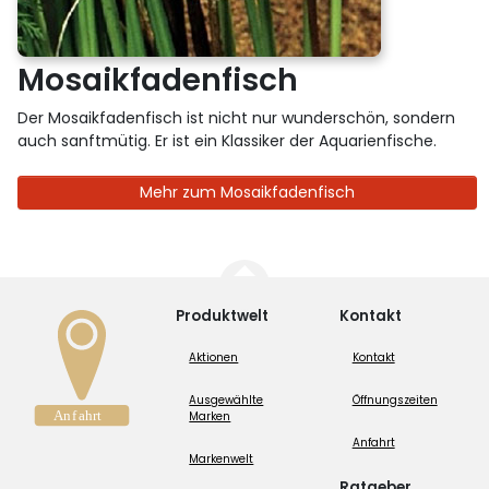
Mosaikfadenfisch
Der Mosaikfadenfisch ist nicht nur wunderschön, sondern
auch sanftmütig. Er ist ein Klassiker der Aquarienfische.
Mehr zum Mosaikfadenfisch
Produktwelt
Kontakt
Aktionen
Kontakt
Ausgewählte
Öffnungszeiten
Marken
Anfahrt
Markenwelt
Ratgeber