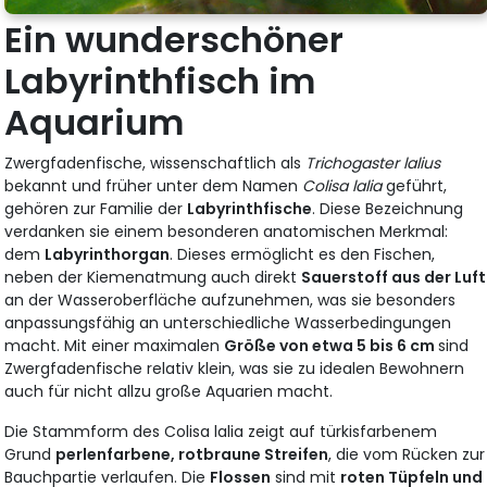
Ein wunderschöner
Labyrinthfisch im
Aquarium
Zwergfadenfische, wissenschaftlich als
Trichogaster lalius
bekannt und früher unter dem Namen
Colisa lalia
geführt,
gehören zur Familie der
Labyrinthfische
. Diese Bezeichnung
verdanken sie einem besonderen anatomischen Merkmal:
dem
Labyrinthorgan
. Dieses ermöglicht es den Fischen,
neben der Kiemenatmung auch direkt
Sauerstoff aus der Luft
an der Wasseroberfläche aufzunehmen, was sie besonders
anpassungsfähig an unterschiedliche Wasserbedingungen
macht. Mit einer maximalen
Größe von etwa 5 bis 6 cm
sind
Zwergfadenfische relativ klein, was sie zu idealen Bewohnern
auch für nicht allzu große Aquarien macht.
Die Stammform des Colisa lalia zeigt auf türkisfarbenem
Grund
perlenfarbene, rotbraune Streifen
, die vom Rücken zur
Bauchpartie verlaufen. Die
Flossen
sind mit
roten Tüpfeln und